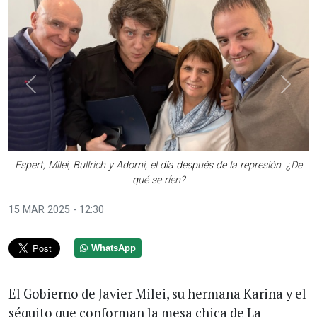
Anterior
Sigui
Espert, Milei, Bullrich y Adorni, el día después de la represión. ¿De
qué se ríen?
15 MAR 2025 - 12:30
WhatsApp
El Gobierno de Javier Milei, su hermana Karina y el
séquito que conforman la mesa chica de La