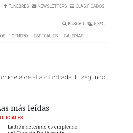
FÚNEBRES
NEWSLETTERS
CLASIFICADOS
BUSCAR
5,3ºC
LOS
GÉNERO
ESPECIALES
GALERÍAS
cicleta de alta cilindrada. El segundo
Las más leídas
OLICIALES
Ladrón detenido es empleado
1
del Concejo Deliberante