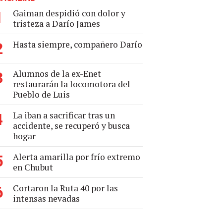
Gaiman despidió con dolor y
1
tristeza a Darío James
Hasta siempre, compañero Darío
2
Alumnos de la ex-Enet
3
restaurarán la locomotora del
Pueblo de Luis
La iban a sacrificar tras un
4
accidente, se recuperó y busca
hogar
Alerta amarilla por frío extremo
5
en Chubut
Cortaron la Ruta 40 por las
6
intensas nevadas