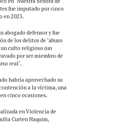
roco en "Nuestra Señora de
rtes fue imputado por cinco
o en 2023.
un abogado defensor y fue
n de los delitos de "abuso
un culto religioso (un
gravado por ser miembro de
rso real".
pado habría aprovechado su
 contención a la víctima, una
 en cinco ocasiones.
ializada en Violencia de
Emilia Curten Haquim,