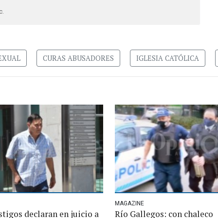
c.
EXUAL
CURAS ABUSADORES
IGLESIA CATÓLICA
MAGAZINE
tigos declaran en juicio a
Río Gallegos: con chaleco