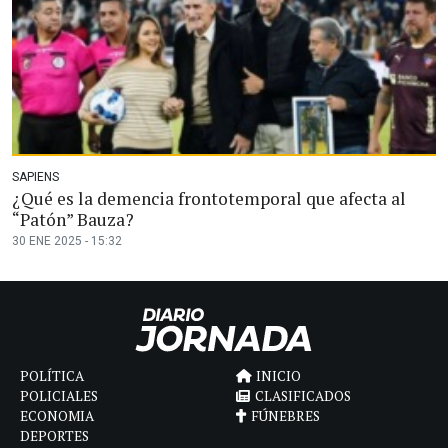
SAPIENS
¿Qué es la demencia frontotemporal que afecta al
“Patón” Bauza?
30 ENE 2025 - 15:32
POLÍTICA
INICIO
POLICIALES
CLASIFICADOS
ECONOMIA
FÚNEBRES
DEPORTES