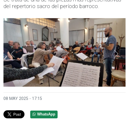
del repertorio sacro del período barroco.
Anterior
Sigui
08 MAY 2025 - 17:15
WhatsApp