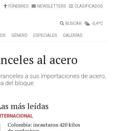
FÚNEBRES
NEWSLETTERS
CLASIFICADOS
BUSCAR
-0,4ºC
LOS
GÉNERO
ESPECIALES
GALERÍAS
anceles al acero
aranceles a sus importaciones de acero,
ia del bloque.
Las más leídas
NTERNACIONAL
Colombia: incautaron 420 kilos
1
de explosivos