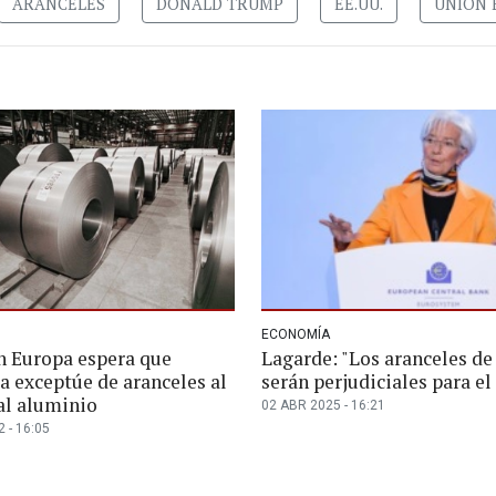
ARANCELES
DONALD TRUMP
EE.UU.
UNIÓN 
ECONOMÍA
 Europa espera que
Lagarde: "Los aranceles d
a exceptúe de aranceles al
serán perjudiciales para e
al aluminio
02 ABR 2025 - 16:21
 - 16:05