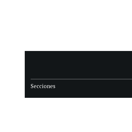
Secciones
POLÍTICA
POLICIALES
ECONOMIA
DEPORTES
MAGAZINE
SAPIENS