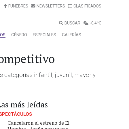
FÚNEBRES
NEWSLETTERS
CLASIFICADOS
BUSCAR
-0,4ºC
LOS
GÉNERO
ESPECIALES
GALERÍAS
Competitivo
 categorías infantil, juvenil, mayor y
Las más leídas
SPECTÁCULOS
Cancelaron el estreno de El
1
Hombre - Araña por un gas