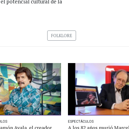
el potencial cultural de la
FOLKLORE
ULOS
ESPECTÁCULOS
amón Ayala, el creador
A los 82 años murió Marce