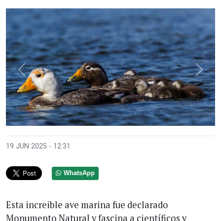
Anterior
Sigui
19 JUN 2025 - 12:31
WhatsApp
Esta increible ave marina fue declarado
Monumento Natural y fascina a científicos y