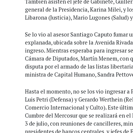
También asisten el jefe de Gabinete, Guille
general de la Presidencia, Karina Milei, y 
Libarona (Justicia), Mario Lugones (Salud) 
Se lo vio al asesor Santiago Caputo fumar un
explanada, ubicada sobre la Avenida Rivadav
ingreso. Mientras esperaba para ingresar se 
Cámara de Diputados, Martín Menem, con q
disputa por el armado de las listas libertaria
ministra de Capital Humano, Sandra Pettove
Hasta el momento, no se los vio ingresar a P
Luis Petri (Defensa) y Gerardo Werthein (Re
Comercio Internacional y Culto). Este último
Cumbre del Mercosur que se realizará en el 
3 de julio, con reuniones de cancilleres, mi
presidentes de bancos centrales, y jefes de 