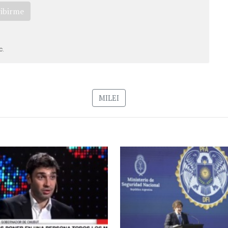
ribirme
c.
MILEI