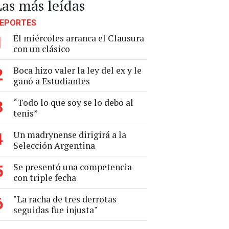
Las más leídas
EPORTES
El miércoles arranca el Clausura
1
con un clásico
Boca hizo valer la ley del ex y le
2
ganó a Estudiantes
“Todo lo que soy se lo debo al
3
tenis”
Un madrynense dirigirá a la
4
Selección Argentina
Se presentó una competencia
5
con triple fecha
"La racha de tres derrotas
6
seguidas fue injusta"