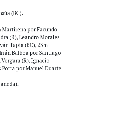
nsúa (BC).
 Martirena por Facundo
dra (R), Leandro Morales
Iván Tapia (BC), 23m
drián Balboa por Santiago
 Vergara (R), Ignacio
s Porra por Manuel Duarte
laneda).