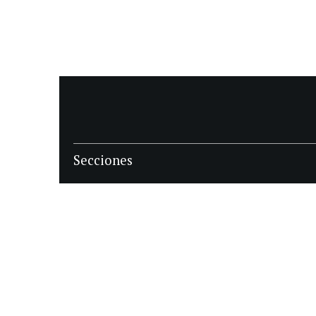
Secciones
POLÍTICA
POLICIALES
ECONOMIA
DEPORTES
MAGAZINE
SAPIENS
INTERNACIONAL
ESPECTÁCULOS
GÉNERO