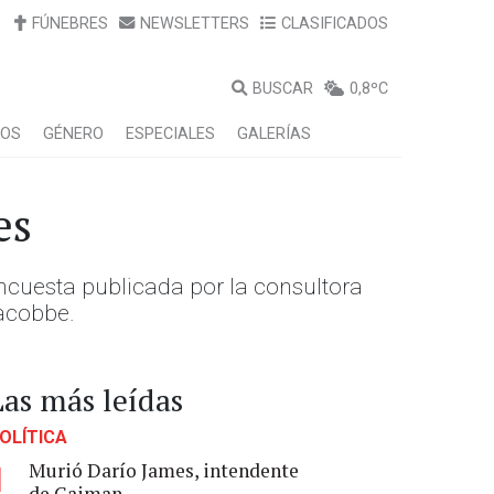
FÚNEBRES
NEWSLETTERS
CLASIFICADOS
BUSCAR
0,8ºC
LOS
GÉNERO
ESPECIALES
GALERÍAS
es
encuesta publicada por la consultora
iacobbe.
Las más leídas
OLÍTICA
Murió Darío James, intendente
1
de Gaiman