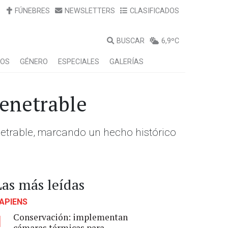
FÚNEBRES
NEWSLETTERS
CLASIFICADOS
BUSCAR
6,9ºC
LOS
GÉNERO
ESPECIALES
GALERÍAS
penetrable
netrable, marcando un hecho histórico
Las más leídas
APIENS
Conservación: implementan
1
cámaras térmicas para