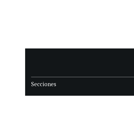
Secciones
POLÍTICA
POLICIALES
ECONOMIA
DEPORTES
MAGAZINE
SAPIENS