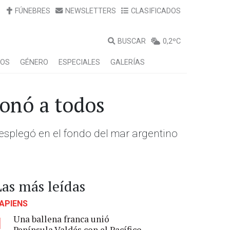
FÚNEBRES
NEWSLETTERS
CLASIFICADOS
BUSCAR
0,2ºC
LOS
GÉNERO
ESPECIALES
GALERÍAS
ionó a todos
desplegó en el fondo del mar argentino
Las más leídas
APIENS
Una ballena franca unió
1
Península Valdés con el Pacífico