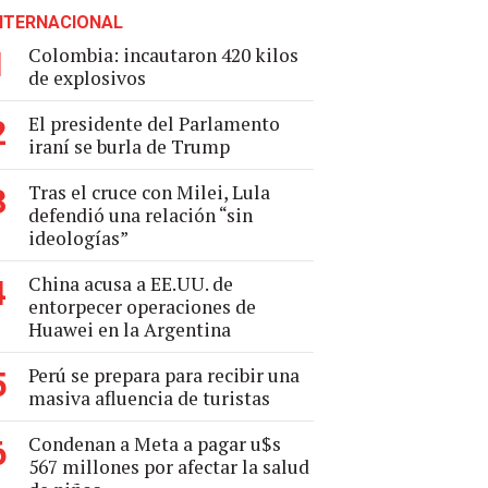
NTERNACIONAL
Colombia: incautaron 420 kilos
1
de explosivos
El presidente del Parlamento
2
iraní se burla de Trump
Tras el cruce con Milei, Lula
3
defendió una relación “sin
ideologías”
China acusa a EE.UU. de
4
entorpecer operaciones de
Huawei en la Argentina
Perú se prepara para recibir una
5
masiva afluencia de turistas
Condenan a Meta a pagar u$s
6
567 millones por afectar la salud