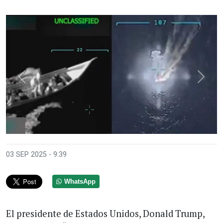
Anterior
Sigui
03 SEP 2025 - 9:39
WhatsApp
El presidente de Estados Unidos, Donald Trump,