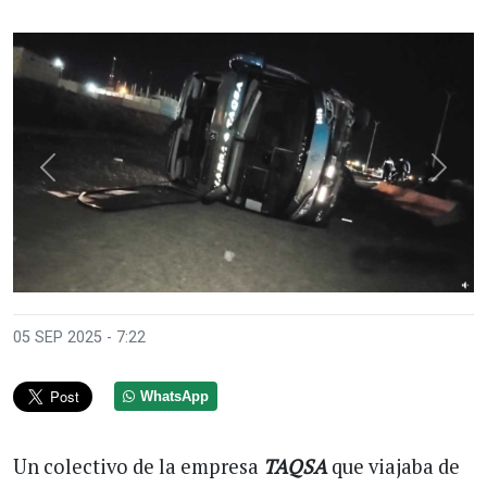
Anterior
Sigui
05 SEP 2025 - 7:22
WhatsApp
Un colectivo de la empresa
TAQSA
que viajaba de