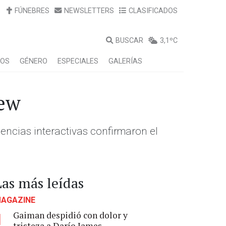
FÚNEBRES
NEWSLETTERS
CLASIFICADOS
BUSCAR
3,1ºC
LOS
GÉNERO
ESPECIALES
GALERÍAS
lew
iencias interactivas confirmaron el
Las más leídas
AGAZINE
Gaiman despidió con dolor y
1
tristeza a Darío James