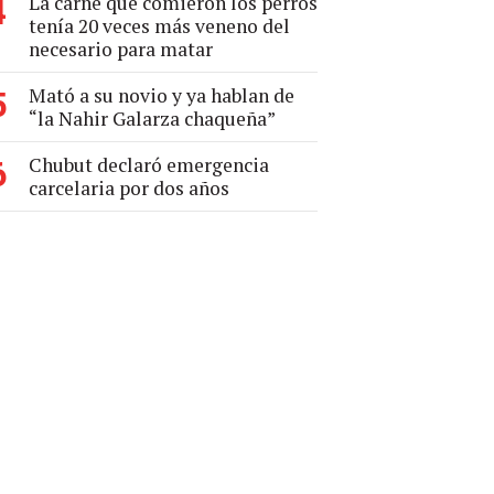
La carne que comieron los perros
4
tenía 20 veces más veneno del
necesario para matar
Mató a su novio y ya hablan de
5
“la Nahir Galarza chaqueña”
Chubut declaró emergencia
6
carcelaria por dos años