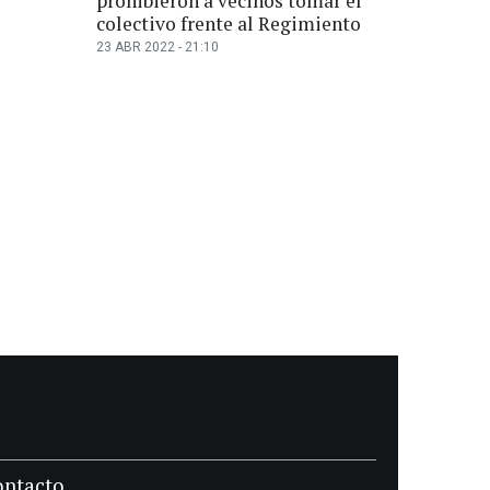
prohibieron a vecinos tomar el
colectivo frente al Regimiento
23 ABR 2022 - 21:10
ontacto