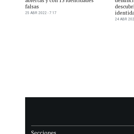
abiertas y con 13 identidades
denunci
falsas
descubri
identida
25 ABR 2022 - 7:17
24 ABR 202
Secciones