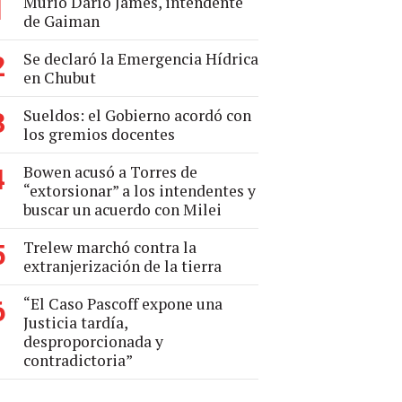
Murió Darío James, intendente
1
de Gaiman
Se declaró la Emergencia Hídrica
2
en Chubut
Sueldos: el Gobierno acordó con
3
los gremios docentes
Bowen acusó a Torres de
4
“extorsionar” a los intendentes y
buscar un acuerdo con Milei
Trelew marchó contra la
5
extranjerización de la tierra
“El Caso Pascoff expone una
6
Justicia tardía,
desproporcionada y
contradictoria”