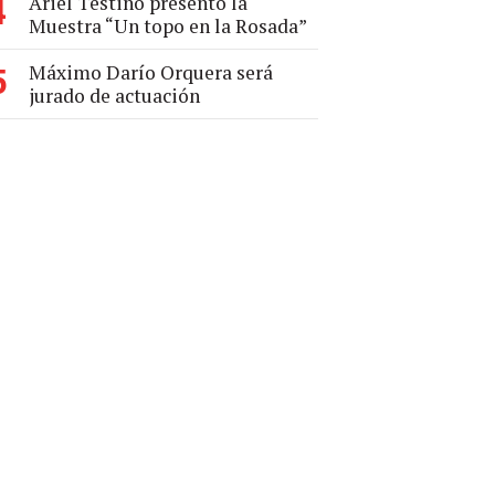
Ariel Testino presentó la
4
Muestra “Un topo en la Rosada”
Máximo Darío Orquera será
5
jurado de actuación