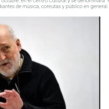
de octubre, en el Centro Cultural y se denominará
diantes de música, coreutas y público en general.