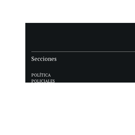
Secciones
POLÍTICA
POLICIALES
ECONOMIA
DEPORTES
MAGAZINE
SAPIENS
INTERNACIONAL
ESPECTÁCULOS
GÉNERO