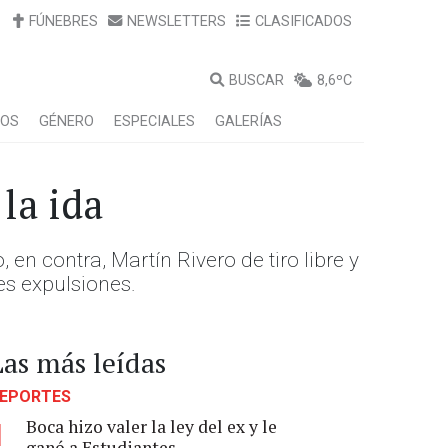
FÚNEBRES
NEWSLETTERS
CLASIFICADOS
BUSCAR
8,6ºC
LOS
GÉNERO
ESPECIALES
GALERÍAS
la ida
 en contra, Martín Rivero de tiro libre y
es expulsiones.
Las más leídas
EPORTES
Boca hizo valer la ley del ex y le
1
ganó a Estudiantes