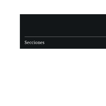
Secciones
POLÍTICA
POLICIALES
ECONOMIA
DEPORTES
MAGAZINE
SAPIENS
INTERNACIONAL
ESPECTÁCULOS
GÉNERO