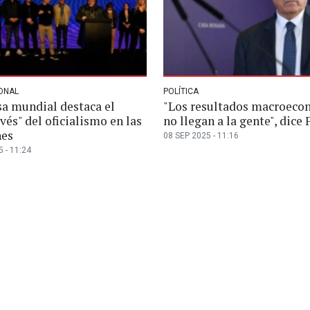
ONAL
POLÍTICA
sa mundial destaca el
"Los resultados macroeco
vés" del oficialismo en las
no llegan a la gente", dice
nes
08 SEP 2025 - 11:16
 - 11:24