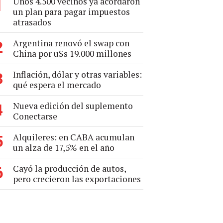
Unos 4.500 vecinos ya acordaron
1
un plan para pagar impuestos
atrasados
Argentina renovó el swap con
2
China por u$s 19.000 millones
Inflación, dólar y otras variables:
3
qué espera el mercado
Nueva edición del suplemento
4
Conectarse
Alquileres: en CABA acumulan
5
un alza de 17,5% en el año
Cayó la producción de autos,
6
pero crecieron las exportaciones