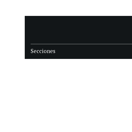
Secciones
POLÍTICA
POLICIALES
ECONOMIA
DEPORTES
MAGAZINE
SAPIENS
INTERNACIONAL
ESPECTÁCULOS
GÉNERO