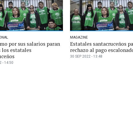
ONAL
MAGAZINE
amo por sus salarios paran
Estatales santacruceños p
 los estatales
rechazo al pago escalonad
uceños
30 SEP 2022 - 13:48
 - 14:50