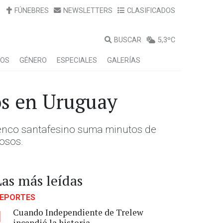
FÚNEBRES
NEWSLETTERS
CLASIFICADOS
BUSCAR
5,3ºC
LOS
GÉNERO
ESPECIALES
GALERÍAS
os en Uruguay
 elenco santafesino suma minutos de
tosos.
Las más leídas
EPORTES
Cuando Independiente de Trelew
1
incendió la historia