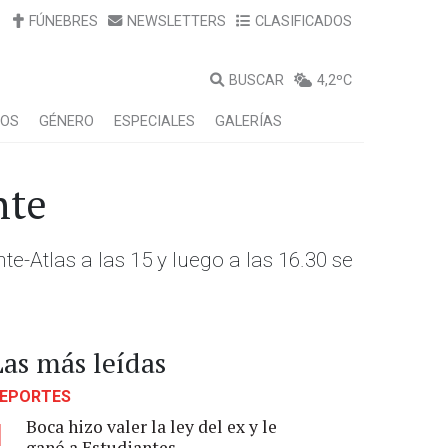
FÚNEBRES
NEWSLETTERS
CLASIFICADOS
BUSCAR
4,2ºC
LOS
GÉNERO
ESPECIALES
GALERÍAS
nte
e-Atlas a las 15 y luego a las 16.30 se
Las más leídas
EPORTES
Boca hizo valer la ley del ex y le
1
ganó a Estudiantes