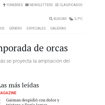
FÚNEBRES
NEWSLETTERS
CLASIFICADOS
BUSCAR
3,7ºC
LOS
GÉNERO
ESPECIALES
GALERÍAS
mporada de orcas
ás se proyecta la ampliación del
Las más leídas
AGAZINE
Gaiman despidió con dolor y
1
tristeza a Darío James