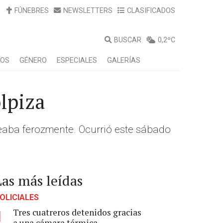
FÚNEBRES
NEWSLETTERS
CLASIFICADOS
BUSCAR
0,2ºC
LOS
GÉNERO
ESPECIALES
GALERÍAS
lpiza
peaba ferozmente. Ocurrió este sábado
Las más leídas
OLICIALES
Tres cuatreros detenidos gracias
1
a una cámara térmica