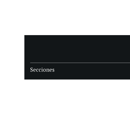
Secciones
POLÍTICA
POLICIALES
ECONOMIA
DEPORTES
MAGAZINE
SAPIENS
INTERNACIONAL
ESPECTÁCULOS