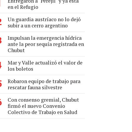
Entregaron a "Perejil" y ya está
1
en el Refugio
Un guardia austríaco no lo dejó
2
subir a un cerro argentino
Impulsan la emergencia hídrica
3
ante la peor sequía registrada en
Chubut
Mar y Valle actualizó el valor de
4
los boletos
Robaron equipo de trabajo para
5
rescatar fauna silvestre
Con consenso gremial, Chubut
6
firmó el nuevo Convenio
Colectivo de Trabajo en Salud