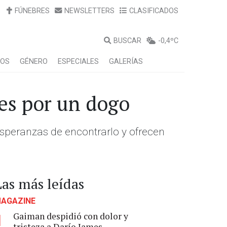
FÚNEBRES
NEWSLETTERS
CLASIFICADOS
BUSCAR
-0,4ºC
LOS
GÉNERO
ESPECIALES
GALERÍAS
nes por un dogo
esperanzas de encontrarlo y ofrecen
Las más leídas
AGAZINE
Gaiman despidió con dolor y
1
tristeza a Darío James