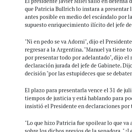
El presidente Javier Milei salió en defensa
que Patricia Bullrich lo instara a presentar 
antes posible en medio del escándalo por la
supuesto enriquecimiento ilícito del jefe d
"Ni en pedo se va Adorni", dijo el President
regresar a la Argentina. "Manuel ya tiene to
por presentar todo por adelantado", dijo el
declaración jurada del jefe de Gabinete. Dij
decisión "por las estupideces que se debate
El plazo para presentarla vence el 31 de jul
tiempos de justicia y está hablando para po
insistió el Presidente en declaraciones por 
"Lo que hizo Patricia fue spoilear lo que va
sobre los dichos previos de la senadora. "¿L