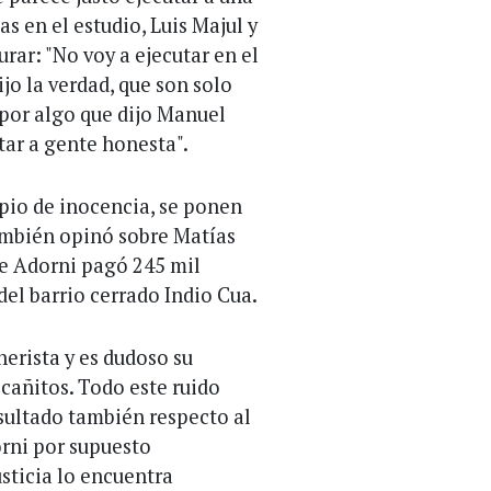
s en el estudio, Luis Majul y
rar: "No voy a ejecutar en el
ijo la verdad, que son solo
 por algo que dijo Manuel
utar a gente honesta".
ipio de inocencia, se ponen
también opinó sobre Matías
que Adorni pagó 245 mil
del barrio cerrado Indio Cua.
nerista y es dudoso su
cañitos. Todo este ruido
nsultado también respecto al
orni por supuesto
usticia lo encuentra