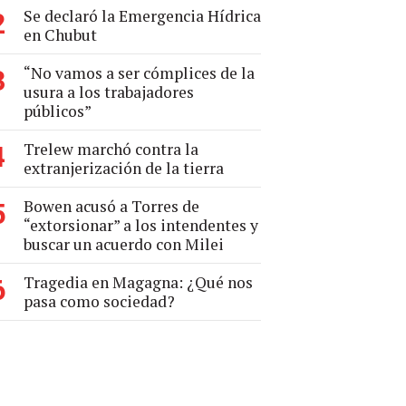
Se declaró la Emergencia Hídrica
2
en Chubut
“No vamos a ser cómplices de la
3
usura a los trabajadores
públicos”
Trelew marchó contra la
4
extranjerización de la tierra
Bowen acusó a Torres de
5
“extorsionar” a los intendentes y
buscar un acuerdo con Milei
Tragedia en Magagna: ¿Qué nos
6
pasa como sociedad?