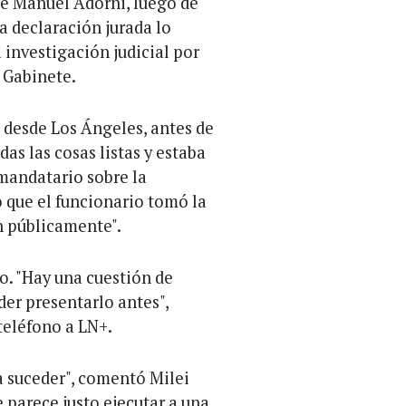
 de Manuel Adorni, luego de
la declaración jurada lo
 investigación judicial por
e Gabinete.
e desde Los Ángeles, antes de
das las cosas listas y estaba
 mandatario sobre la
o que el funcionario tomó la
n públicamente".
io. "Hay una cuestión de
der presentarlo antes",
teléfono a LN+.
 a suceder", comentó Milei
e parece justo ejecutar a una