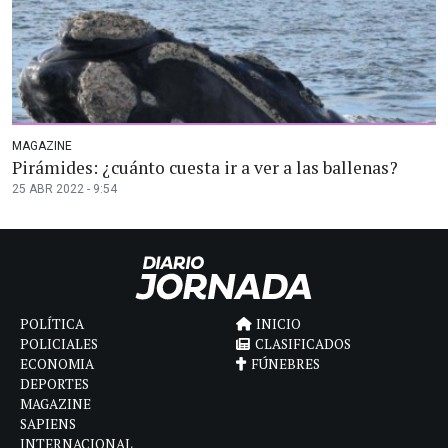
MAGAZINE
Pirámides: ¿cuánto cuesta ir a ver a las ballenas?
25 ABR 2022 - 9:54
POLÍTICA
INICIO
POLICIALES
CLASIFICADOS
ECONOMIA
FÚNEBRES
DEPORTES
MAGAZINE
SAPIENS
INTERNACIONAL