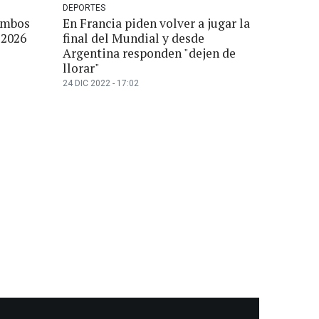
DEPORTES
ombos
En Francia piden volver a jugar la
 2026
final del Mundial y desde
Argentina responden "dejen de
llorar"
24 DIC 2022 - 17:02