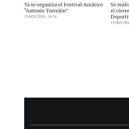
Ya se organiza el Festival Acuático
Se reali
“Antonio Torrejón”
el cierr
Deporti
13 NOV 2025 - 16:16
12 NOV 202