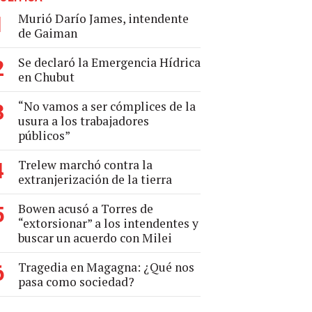
Murió Darío James, intendente
1
de Gaiman
Se declaró la Emergencia Hídrica
2
en Chubut
“No vamos a ser cómplices de la
3
usura a los trabajadores
públicos”
Trelew marchó contra la
4
extranjerización de la tierra
Bowen acusó a Torres de
5
“extorsionar” a los intendentes y
buscar un acuerdo con Milei
Tragedia en Magagna: ¿Qué nos
6
pasa como sociedad?