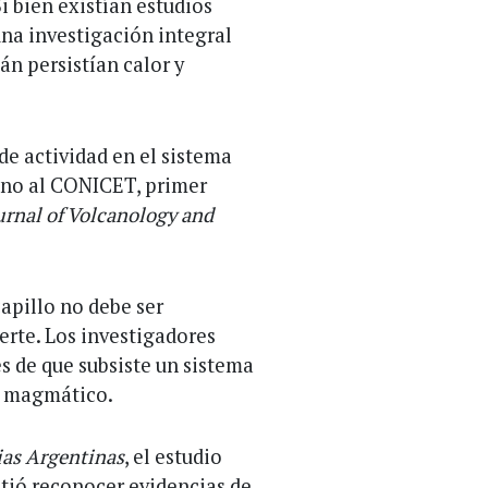
i bien existían estudios
una investigación integral
án persistían calor y
de actividad en el sistema
ino al CONICET, primer
urnal of Volcanology and
capillo no debe ser
rte. Los investigadores
s de que subsiste un sistema
r magmático.
as Argentinas
, el estudio
tió reconocer evidencias de