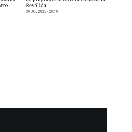
atro
Reválida
30 JUL 2025 - 20:10