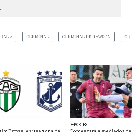
c.
RAL A
GERMINAL
GERMINAL DE RAWSON
GU
DEPORTES
l y Brown, en una zona de
Comenzará a mediados de