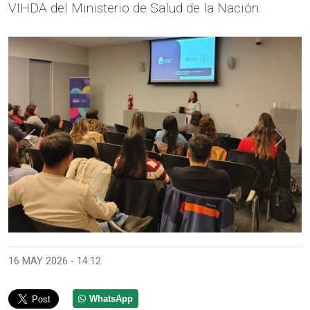
VIHDA del Ministerio de Salud de la Nación.
Anterior
Sigui
16 MAY 2026 - 14:12
WhatsApp