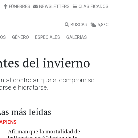
FÚNEBRES
NEWSLETTERS
CLASIFICADOS
BUSCAR
5,8ºC
LOS
GÉNERO
ESPECIALES
GALERÍAS
ntes del invierno
amental controlar que el compromiso
rse e hidratarse.
Las más leídas
APIENS
Afirman que la mortalidad de
1
ballenatos está "dentro de lo