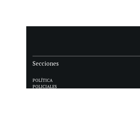
Secciones
POLÍTICA
POLICIALES
ECONOMIA
DEPORTES
MAGAZINE
SAPIENS
INTERNACIONAL
ESPECTÁCULOS
GÉNERO