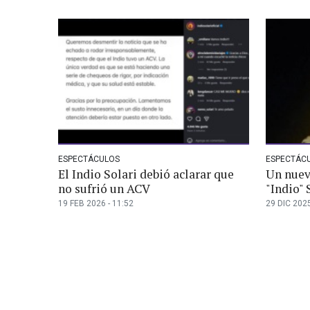
ESPECTÁCULOS
ESPECTÁC
El Indio Solari debió aclarar que
Un nuev
no sufrió un ACV
"Indio" 
19 FEB 2026 - 11:52
29 DIC 2025