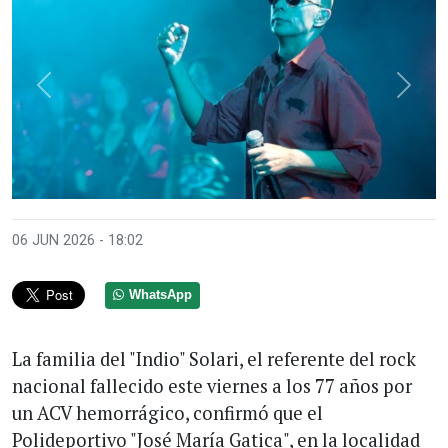
Anterior
Sigui
06 JUN 2026 - 18:02
WhatsApp
La familia del "Indio" Solari, el referente del rock
nacional fallecido este viernes a los 77 años por
un ACV hemorrágico, confirmó que el
Polideportivo "José María Gatica", en la localidad