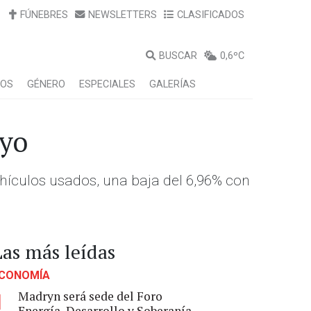
FÚNEBRES
NEWSLETTERS
CLASIFICADOS
BUSCAR
0,6ºC
LOS
GÉNERO
ESPECIALES
GALERÍAS
ayo
ículos usados, una baja del 6,96% con
Las más leídas
CONOMÍA
Madryn será sede del Foro
1
Energía, Desarrollo y Soberanía