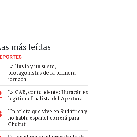
Las más leídas
EPORTES
La lluvia y un susto,
1
protagonistas de la primera
jornada
La CAB, contundente: Huracán es
2
legítimo finalista del Apertura
Un atleta que vive en Sudáfrica y
3
no habla español correrá para
Chubut
Se fue al mazo: el presidente de