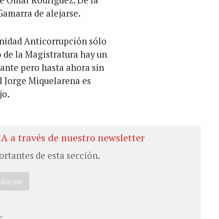
de Omar Rodríguez. De la
Gamarra de alejarse.
Unidad Anticorrupción sólo
o de la Magistratura hay un
nte pero hasta ahora sin
al Jorge Miquelarena es
jo.
CA a través de nuestro newsletter
ortantes de esta sección.
ribirme
c.