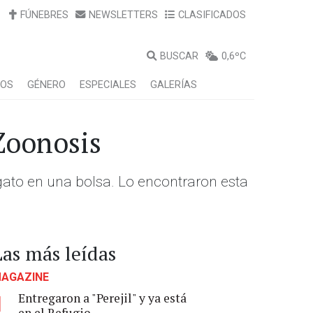
FÚNEBRES
NEWSLETTERS
CLASIFICADOS
BUSCAR
0,6ºC
LOS
GÉNERO
ESPECIALES
GALERÍAS
 Zoonosis
gato en una bolsa. Lo encontraron esta
Las más leídas
AGAZINE
Entregaron a "Perejil" y ya está
1
en el Refugio