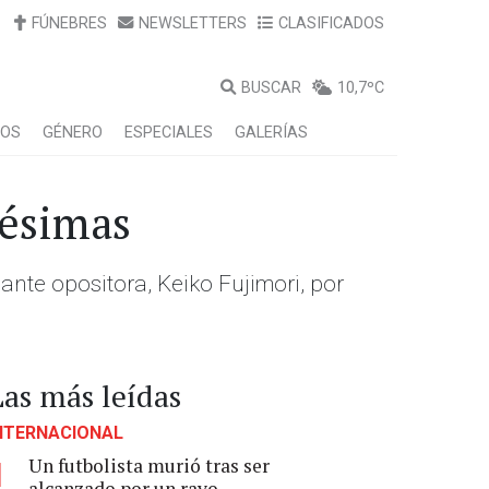
FÚNEBRES
NEWSLETTERS
CLASIFICADOS
BUSCAR
10,7ºC
LOS
GÉNERO
ESPECIALES
GALERÍAS
tésimas
ante opositora, Keiko Fujimori, por
Las más leídas
NTERNACIONAL
Un futbolista murió tras ser
1
alcanzado por un rayo