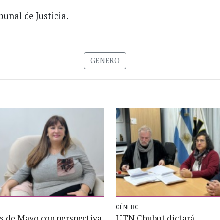
unal de Justicia.
GENERO
GÉNERO
s de Mayo con perspectiva
UTN Chubut dictará