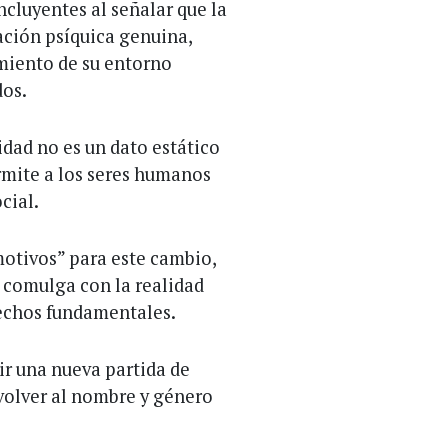
ncluyentes al señalar que la
ración psíquica genuina,
miento de su entorno
dos.
dad no es un dato estático
rmite a los seres humanos
cial.
motivos” para este cambio,
o comulga con la realidad
rechos fundamentales.
tir una nueva partida de
volver al nombre y género