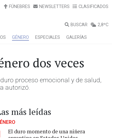
FÚNEBRES
NEWSLETTERS
CLASIFICADOS
BUSCAR
2,8ºC
LOS
GÉNERO
ESPECIALES
GALERÍAS
género dos veces
 duro proceso emocional y de salud,
a autorizó.
Las más leídas
ÉNERO
El duro momento de una niñera
1
argentina en Estados Unidos