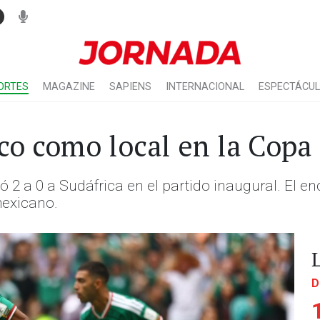
ORTES
MAGAZINE
SAPIENS
INTERNACIONAL
ESPECTÁCU
co como local en la Copa
anó 2 a 0 a Sudáfrica en el partido inaugural. El e
mexicano.
D