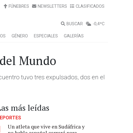
FÚNEBRES
NEWSLETTERS
CLASIFICADOS
BUSCAR
-0,4ºC
LOS
GÉNERO
ESPECIALES
GALERÍAS
 del Mundo
ncuentro tuvo tres expulsados, dos en el
Las más leídas
EPORTES
Un atleta que vive en Sudáfrica y
1
no habla español correrá para