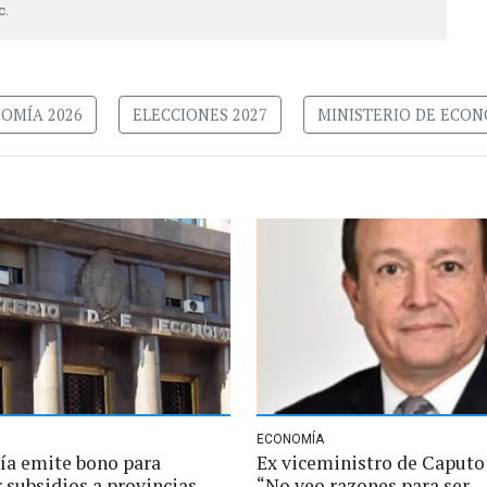
c.
OMÍA 2026
ELECCIONES 2027
MINISTERIO DE ECO
ECONOMÍA
a emite bono para
Ex viceministro de Caputo 
 subsidios a provincias
“No veo razones para ser