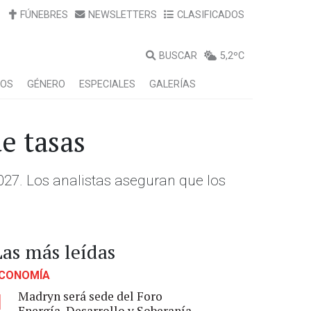
FÚNEBRES
NEWSLETTERS
CLASIFICADOS
BUSCAR
5,2ºC
LOS
GÉNERO
ESPECIALES
GALERÍAS
e tasas
027. Los analistas aseguran que los
Las más leídas
CONOMÍA
Madryn será sede del Foro
1
Energía, Desarrollo y Soberanía